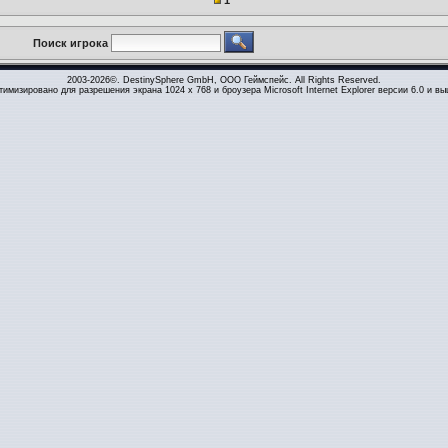
1
Поиск игрока
2003-2026©. DestinySphere GmbH, ООО Геймспейс. All Rights Reserved.
тимизировано для разрешения экрана 1024 x 768 и броузера Microsoft Internet Explorer версии 6.0 и вы