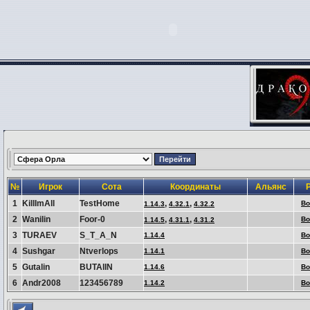
№
Игрок
Сота
Координаты
Альянс
1
KillImAll
TestHome
,
,
Во
1.14.3
4.32.1
4.32.2
2
Wanilin
Foor-0
,
,
Во
1.14.5
4.31.1
4.31.2
3
TURAEV
S_T_A_N
1.14.4
Во
4
Sushgar
Ntverlops
1.14.1
Во
5
Gutalin
BUTAlIN
1.14.6
Во
6
Andr2008
123456789
1.14.2
Во