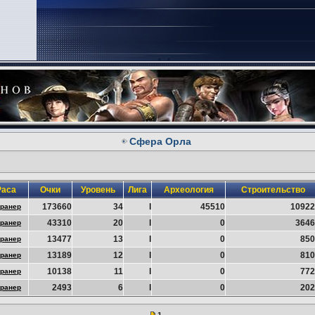
Сфера Орла
Раса
Очки
Уровень
Лига
Археология
Строительство
173660
34
I
45510
10922
ранер
43310
20
I
0
3646
ранер
13477
13
I
0
850
ранер
13189
12
I
0
810
ранер
10138
11
I
0
772
ранер
2493
6
I
0
202
ранер