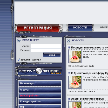
НОВОСТИ
ОБ ИГ
ВХОД В ИГРУ
НОВОСТИ
Логин
Последняя возможность ку
Пароль
Внимание, акция в би
на все и оптовая ски
раза.
Забыли Пароль?
03.10.2016
Автор: dada
С Днем Рождения Сферу С
Вчера "Сфере Судьбы
информацию по праз
На главную
Форум
24.09.2016
Автор: dada
Новый рейтинг
Акция в Биллинге игры!
Конкурс Красоты
Праздничная распрод
Wiki
Еще одна хорошая но