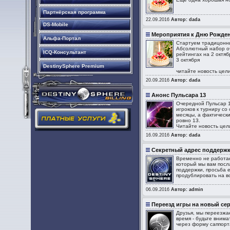
Партнёрская программа
22.09.2016
Автор: dada
DS-Mobile
Мероприятия к Дню Рожде
Альфа-Портал
Стартуем традицонны
Абсолютный набор очк
ICQ-Консультант
рейтингах на 2 октяб
3 октября
DestinySphere Premium
читайте новость цели
20.09.2016
Автор: dada
Анонс Пульсара 13
Очередной Пульсар 1
игроков к турниру с
месяцы, а фактически
ровно 13.
Читайте новость цели
16.09.2016
Автор: dada
Секретный адрес поддерж
Временно не работае
который мы вам посл
поддержки, просьба е
продублировать на во
06.09.2016
Автор: admin
Переезд игры на новый се
Друзья, мы переезжа
время - будьте внима
через форму саппорт