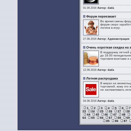
01.09.2016
Автор: dada
Форум переезжает
Во время смены фору
форум скоро заработ
логина в игру.
27.08.2016
Автор: Администрация
Очень короткая скидка на 
В поддержку летней 
до 18.00 понедельни
торговля юнитами и 
12.08.2016
Автор: dada
Летняя распродажа
В мирах на межкольц
торговлей, кому это
не заспамливать зеле
04.08.2016
Автор: dada
1
2
3
4
5
6
7
23
24
25
26
27
28
44
45
46
47
48
64
65
66
67
68
69
85
86
87