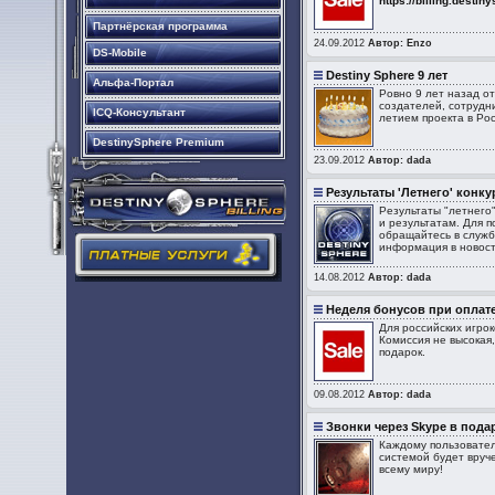
https://billing.destin
Партнёрская программа
24.09.2012
Автор: Enzo
DS-Mobile
Destiny Sphere 9 лет
Альфа-Портал
Ровно 9 лет назад о
создателей, сотрудни
ICQ-Консультант
летием проекта в Рос
DestinySphere Premium
23.09.2012
Автор: dada
Результаты 'Летнего' конку
Результаты "летнего
и результатам. Для п
обращайтесь в службу
информация в новост
14.08.2012
Автор: dada
Неделя бонусов при оплате
Для российских игро
Комиссия не высокая,
подарок.
09.08.2012
Автор: dada
Звонки через Skype в пода
Каждому пользовател
системой будет вруч
всему миру!