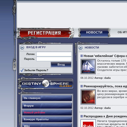
НОВОСТИ
ОБ ИГ
ВХОД В ИГРУ
НОВОСТИ
Логин
Новая 'юбилейная' Сфера 
Пароль
Осталось только 170
классических миров.
ласково заботится об
Создатели игры прис
Забыли Пароль?
...
08.10.2012
Автор: dada
Реинкарнируйтесь, пока ид
Во всех мирах, кром
цену реинкарнации п
ресурсов в серебре 
На главную
Форум
02.10.2012
Автор: dada
Новый рейтинг
Распродажа к Дню рожденья
Конкурс Красоты
Начата традиционная
золотые кредиты по
Wiki