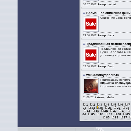
10.07.2012
Автор: netnet
Временное снижение цены
Снижение цены реинк
29.06.2012
Автор: dada
Традиционная летняя расп
Традиционная больш
Цены на золото
сни
установку игровых ав
13.06.2012
Автор: Enzo
wiki.destinysphere.ru
Приглашаем принять 
http://wiki.destinysph
Огромное спасибо Ze
11.06.2012
Автор: dada
1
2
3
4
5
6
7
23
24
25
26
27
28
44
45
46
47
48
64
65
66
67
68
69
85
86
87