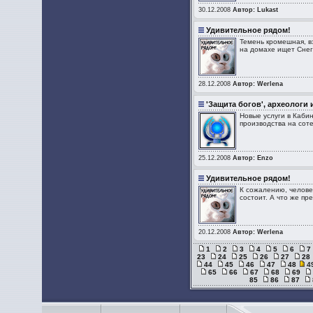
30.12.2008
Автор: Lukast
Удивительное рядом!
Темень кромешная, вз
на домахе ищет Снегу
28.12.2008
Автор: Werlena
'Защита богов', археологи 
Новые услуги в Каби
производства на соте
25.12.2008
Автор: Enzo
Удивительное рядом!
К сожалению, человек 
состоит. А что же пр
20.12.2008
Автор: Werlena
1
2
3
4
5
6
7
23
24
25
26
27
28
44
45
46
47
48
4
65
66
67
68
69
85
86
87