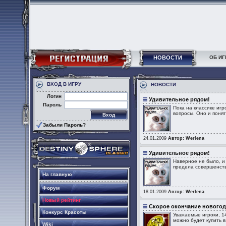
НОВОСТИ
ОБ ИГ
ВХОД В ИГРУ
НОВОСТИ
Логин
Удивительное рядом!
Пароль
Пока на классике иг
вопросы. Оно и поня
Забыли Пароль?
24.01.2009
Автор: Werlena
Удивительное рядом!
Наверное не было, и 
предела совершенств
На главную
Форум
18.01.2009
Автор: Werlena
Новый рейтинг
Скорое окончание новогод
Конкурс Красоты
Уважаемые игроки, 1
можно будет купить в
Wiki