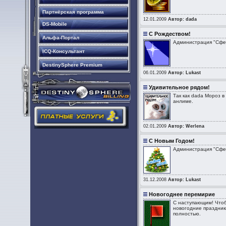
Партнёрская программа
12.01.2009
Автор: dada
DS-Mobile
С Рождеством!
Альфа-Портал
Администрация "Сфер
ICQ-Консультант
DestinySphere Premium
06.01.2009
Автор: Lukast
Удивительное рядом!
Так как dada Мороз 
анлиме.
02.01.2009
Автор: Werlena
С Новым Годом!
Администрация "Сфер
31.12.2008
Автор: Lukast
Новогоднее перемирие
С наступающим! Чтоб
новогодние праздник
полностью.