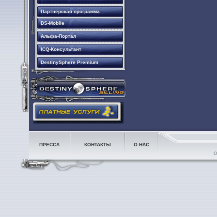
Партнёрская программа
DS-Mobile
Альфа-Портал
ICQ-Консультант
DestinySphere Premium
ПРЕССА
КОНТАКТЫ
О НАС
О