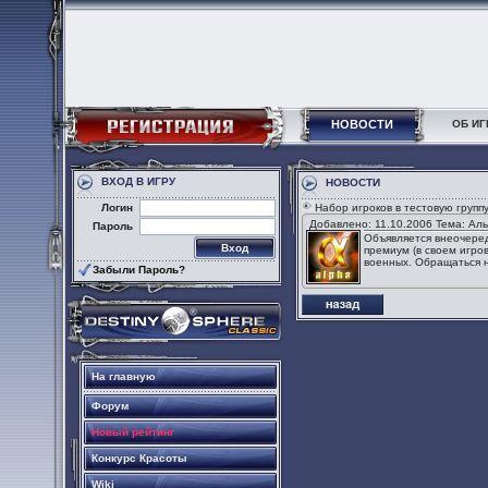
НОВОСТИ
ОБ ИГ
ВХОД В ИГРУ
НОВОСТИ
Логин
Набор игроков в тестовую групп
Добавлено: 11.10.2006 Тема: А
Пароль
Объявляется внеочеред
премиум (в своем игро
военных. Обращаться 
Забыли Пароль?
На главную
Форум
Новый рейтинг
Конкурс Красоты
Wiki