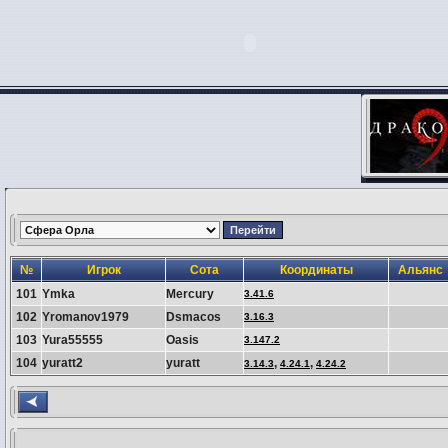
№
Игрок
Сота
Координаты
Альянс
101
Ymka
Mercury
3.41.6
102
Yromanov1979
Dsmacos
3.16.3
103
Yura55555
Oasis
3.147.2
104
yuratt2
yuratt
,
,
3.14.3
4.24.1
4.24.2