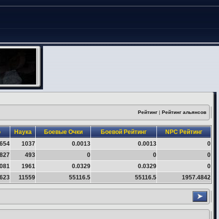
Рейтинг
|
Рейтинг альянсов
о
Наука
Боевые Очки
Боевой Рейтинг
NPC Рейтинг
654
1037
0.0013
0.0013
0
827
493
0
0
0
081
1961
0.0329
0.0329
0
623
11559
55116.5
55116.5
1957.4842