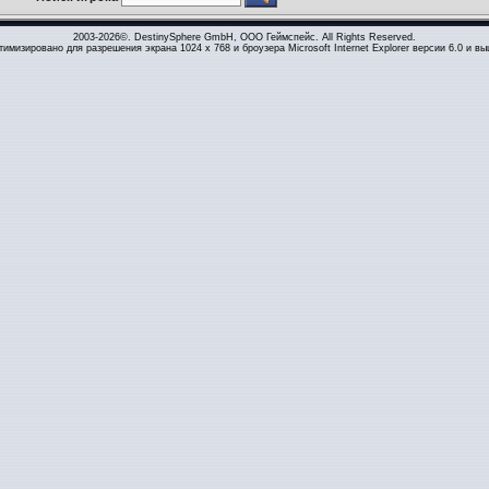
2003-2026©. DestinySphere GmbH, ООО Геймспейс. All Rights Reserved.
тимизировано для разрешения экрана 1024 x 768 и броузера Microsoft Internet Explorer версии 6.0 и вы