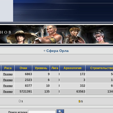
Сфера Орла
Раса
Очки
Уровень
Лига
Археология
Строительств
6863
9
I
172
5
Псолао
2323
6
I
3
1
Псолао
8377
10
I
332
6
Псолао
5721391
135
I
63563
134
Псолао
1
5
Поиск игрока