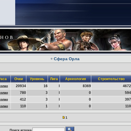
Сфера Орла
Раса
Очки
Уровень
Лига
Археология
Строительство
20934
16
I
8369
4672
солао
780
3
I
0
594
солао
412
3
I
0
397
солао
110
1
I
0
110
солао
1
Поиск игрока