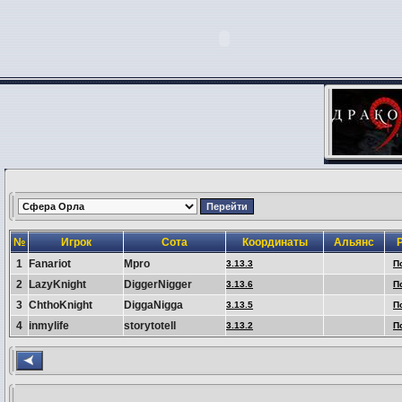
№
Игрок
Сота
Координаты
Альянс
1
Fanariot
Mpro
3.13.3
П
2
LazyKnight
DiggerNigger
3.13.6
П
3
ChthoKnight
DiggaNigga
3.13.5
П
4
inmylife
storytotell
3.13.2
П