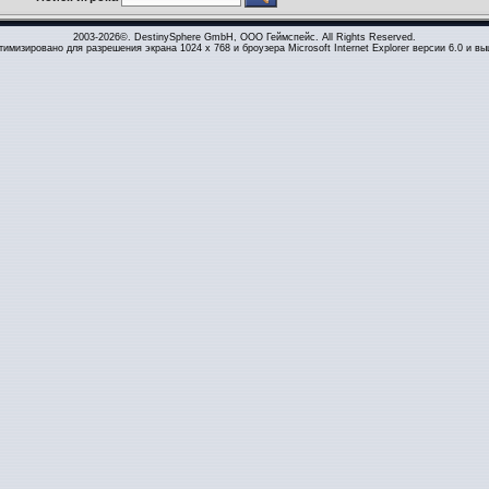
2003-2026©. DestinySphere GmbH, ООО Геймспейс. All Rights Reserved.
тимизировано для разрешения экрана 1024 x 768 и броузера Microsoft Internet Explorer версии 6.0 и вы