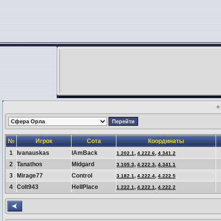
№
Игрок
Сота
Координаты
1
Ivanauskas
IAmBack
,
,
1.202.1
4.222.6
4.341.2
2
Tanathos
Midgard
,
,
3.105.3
4.222.3
4.341.1
3
Mirage77
Control
,
,
3.182.1
4.222.4
4.222.5
4
Colt943
HellPlace
,
,
1.222.1
4.222.1
4.222.2