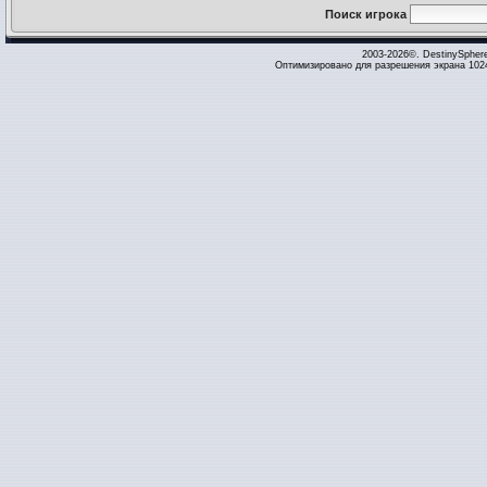
Поиск игрока
2003-2026©. DestinySpher
Оптимизировано для разрешения экрана 1024 x