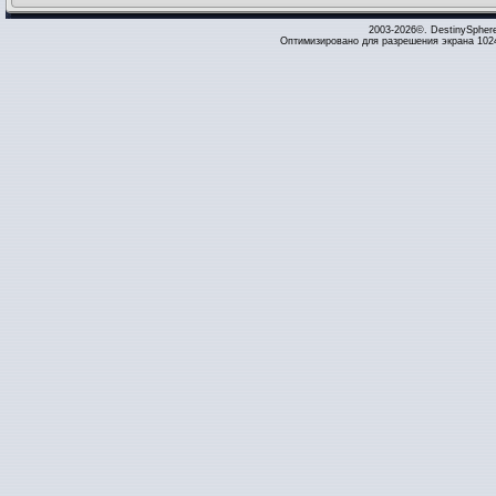
2003-2026©. DestinySpher
Оптимизировано для разрешения экрана 1024 x