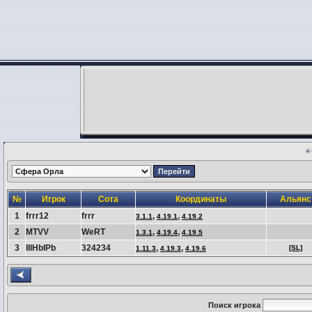
№
Игрок
Сота
Координаты
Альянс
1
frrr12
frrr
,
,
3.1.1
4.19.1
4.19.2
2
MTVV
WeRT
,
,
1.3.1
4.19.4
4.19.5
3
IIIHbIPb
324234
,
,
[SL]
1.11.3
4.19.3
4.19.6
Поиск игрока