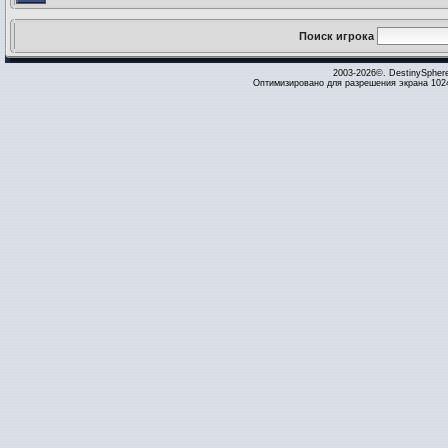
Поиск игрока
2003-2026©. DestinySpher
Оптимизировано для разрешения экрана 1024 x