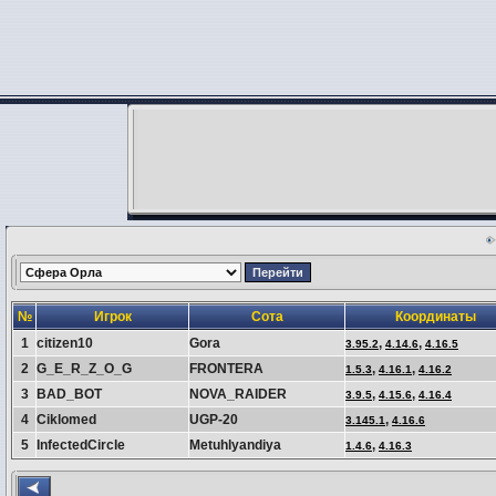
№
Игрок
Сота
Координаты
1
citizen10
Gora
,
,
3.95.2
4.14.6
4.16.5
2
G_E_R_Z_O_G
FRONTERA
,
,
1.5.3
4.16.1
4.16.2
3
BAD_BOT
NOVA_RAIDER
,
,
3.9.5
4.15.6
4.16.4
4
Ciklomed
UGP-20
,
3.145.1
4.16.6
5
InfectedCircle
Metuhlyandiya
,
1.4.6
4.16.3